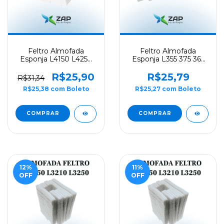
Feltro Almofada
Feltro Almofada
Esponja L4150 L4250
Esponja L355 375 365
L6490 - High Fusion
455 395 - High Fusio
R$25,90
R$25,79
R$31,34
R$25,38
com
Boleto
R$25,27
com
Boleto
12
%
11
%
OFF
OFF