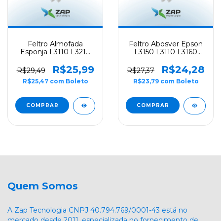
Feltro Almofada
Feltro Abosver Epson
Esponja L3110 L3210
L3150 L3110 L3160
L3150 L3250 L5190 -
L3210 L3250 - Supry
High Fusion
R$25,99
R$24,28
R$29,49
R$27,37
R$25,47
com
Boleto
R$23,79
com
Boleto
Quem Somos
A Zap Tecnologia CNPJ 40.794.769/0001-43 está no
mercado desde 2011, especializada no fornecimento de